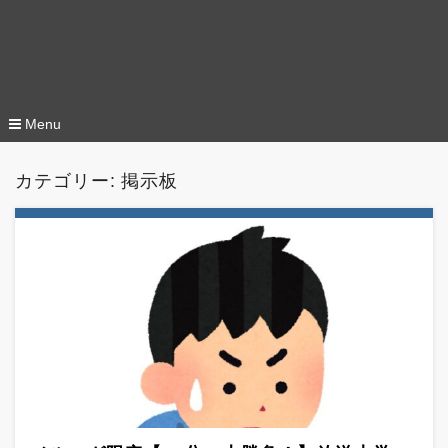
Menu
コ
ン
カテゴリー:
掲示板
テ
ン
ツ
へ
移
動