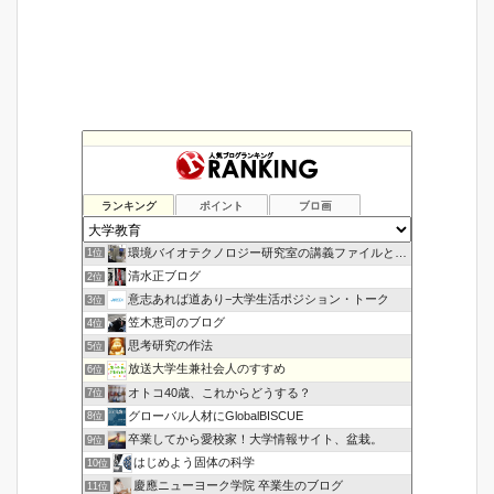
ランキング
ポイント
ブロ画
環境バイオテクノロジー研究室の講義ファイルと研究アーカイブス
1位
清水正ブログ
2位
意志あれば道あり−大学生活ポジション・トーク
3位
笠木恵司のブログ
4位
思考研究の作法
5位
放送大学生兼社会人のすすめ
6位
オトコ40歳、これからどうする？
7位
グローバル人材にGlobalBISCUE
8位
卒業してから愛校家！大学情報サイト、盆栽。
9位
はじめよう固体の科学
10位
慶應ニューヨーク学院 卒業生のブログ
11位