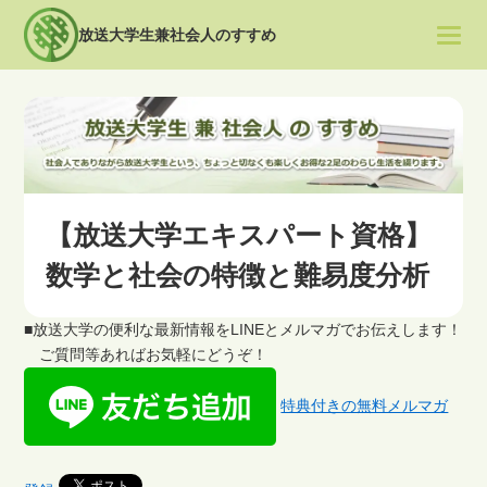
放送大学生兼社会人のすすめ
【放送大学エキスパート資格】
数学と社会の特徴と難易度分析
■放送大学の便利な最新情報をLINEとメルマガでお伝えします！
ご質問等あればお気軽にどうぞ！
特典付きの無料メルマガ