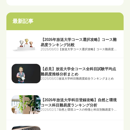
最新記事
【2026年放送大学コース選択攻略】コース難
易度ランキング比較
2026/08/03
【放送大学コース選択攻略】コース難易度ラ
ンキング比較まとめ
【必見】放送大学全コース全科目試験平均点
難易度推移分析まとめ
2026/08/03
放送大学科目難易度総合ランキングまとめ
【2026年放送大学科目登録攻略】自然と環境
コース科目難易度ランキング分析
2026/02/17
自然と環境コースの特徴と科目別難易度ラン
キング分析