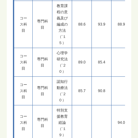
教育課
程の意
コー
義及び
専門科
ス科
編成の
88.6
93.9
88.9
目
目
方法
（’１
５）
心理学
コー
専門科
研究法
ス科
89.0
85.4
目
（’２
目
０）
認知行
コー
専門科
動療法
ス科
85.7
90.8
目
（’２
目
０）
特別支
コー
援教育
専門科
ス科
総論
94.0
目
目
（’１
９）