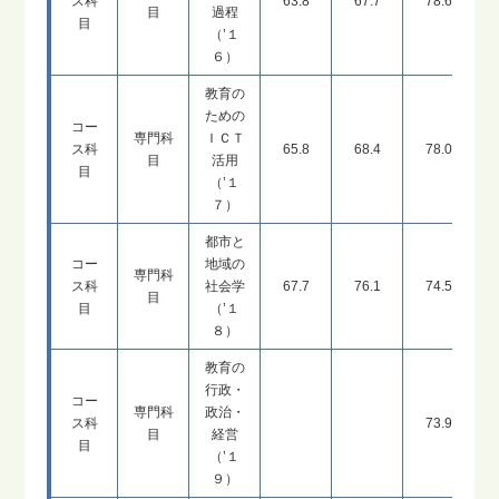
ス科
63.8
67.7
78.6
目
過程
目
（’１
６）
教育の
ための
コー
専門科
ＩＣＴ
ス科
65.8
68.4
78.0
目
活用
目
（’１
７）
都市と
コー
地域の
専門科
ス科
社会学
67.7
76.1
74.5
目
目
（’１
８）
教育の
行政・
コー
専門科
政治・
ス科
73.9
目
経営
目
（’１
９）