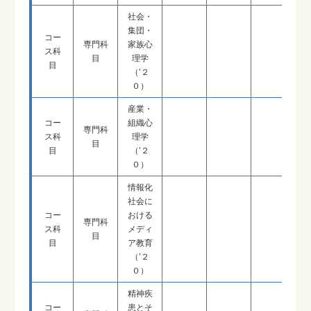
社会・
集団・
コー
専門科
家族心
ス科
目
理学
目
（’２
０）
産業・
コー
組織心
専門科
ス科
理学
目
目
（’２
０）
情報化
社会に
コー
おける
専門科
ス科
メディ
目
目
ア教育
（’２
０）
精神疾
コー
患とそ