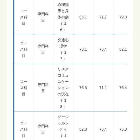
心理臨
コー
床と身
専門科
ス科
体の病
85.1
71.7
79.8
目
目
（’１
６）
交通心
コー
専門科
理学
ス科
73.1
76.4
82.1
目
（’１
目
７）
リスク
コミュ
コー
ニケー
専門科
ス科
ション
76.6
71.1
76.4
目
目
の現在
（’１
８）
ソーシ
コー
ャルシ
専門科
ス科
ティ
82.8
76.4
76.0
目
目
（’１