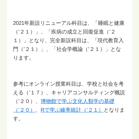
2021年新設リニューアル科目は、「睡眠と健康
（’２１）」、「疾病の成立と回復促進（’２
１）」となり、完全新設科目は、「現代教育入
門（’２１）」、「社会学概論（’２１）」とな
ります。
参考にオンライン授業科目は、学校と社会を考
える（’１７）、キャリアコンサルティング概説
（’２０）、
博物館で学ぶ文化人類学の基礎
（’２０）
、
Rで学ぶ確率統計（’２１）
となりま
す。