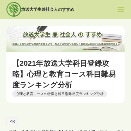
放送大学生兼社会人のすすめ
【2021年放送大学科目登録攻
略】心理と教育コース科目難易
度ランキング分析
心理と教育コースの特徴と科目別難易度ランキング分析