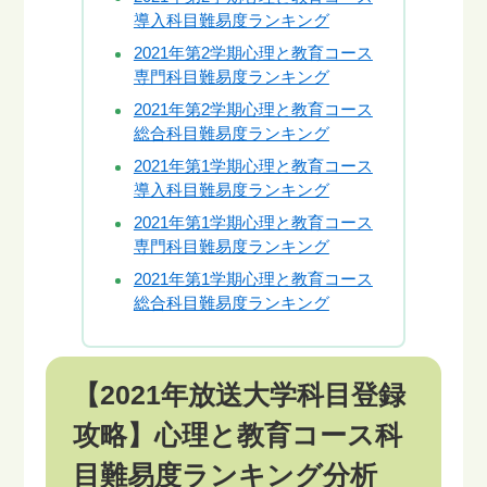
導入科目難易度ランキング
2021年第2学期心理と教育コース
専門科目難易度ランキング
2021年第2学期心理と教育コース
総合科目難易度ランキング
2021年第1学期心理と教育コース
導入科目難易度ランキング
2021年第1学期心理と教育コース
専門科目難易度ランキング
2021年第1学期心理と教育コース
総合科目難易度ランキング
【2021年放送大学科目登録
攻略】心理と教育コース科
目難易度ランキング分析