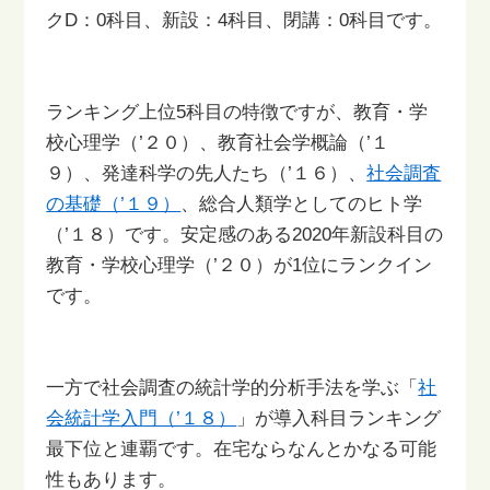
クD：0科目、新設：4科目、閉講：0科目です。
ランキング上位5科目の特徴ですが、教育・学
校心理学（’２０）、教育社会学概論（’１
９）、発達科学の先人たち（’１６）、
社会調査
の基礎（’１９）
、総合人類学としてのヒト学
（’１８）です。安定感のある2020年新設科目の
教育・学校心理学（’２０）が1位にランクイン
です。
一方で社会調査の統計学的分析手法を学ぶ「
社
会統計学入門（’１８）
」が導入科目ランキング
最下位と連覇です。在宅ならなんとかなる可能
性もあります。