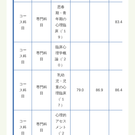
思春
期・青
コー
専門科
年期の
ス科
83.4
目
心理臨
目
床（’１
９）
臨床心
コー
専門科
理学概
ス科
目
論（’２
目
０）
乳幼
児・児
コー
専門科
童の心
ス科
79.0
86.9
86.4
目
理臨床
目
（’１
７）
心理的
コー
アセス
専門科
ス科
メント
目
目
（’２