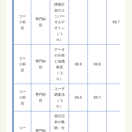
情報社
会のユ
コー
ニバー
専門科
ス科
サルデ
68.7
目
目
ザイン
（’１
９）
データ
の分析
コー
専門科
と知識
ス科
66.6
69.8
目
発見
目
（’２
０）
ユーザ
コー
専門科
調査法
ス科
66.5
69.7
目
（’２
目
０）
現代日
本の教
コー
師－仕
専門科