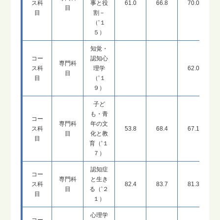
ス科
事と役
61.0
66.8
70.0
目
目
割－
（’１
５）
知覚・
コー
認知心
専門科
ス科
理学
62.0
目
目
（’１
９）
子ど
も・青
コー
専門科
年の文
ス科
53.8
68.4
67.1
目
化と教
目
育（’１
７）
認知症
コー
専門科
と生き
ス科
82.4
83.7
81.3
目
る（’２
目
１）
心理学