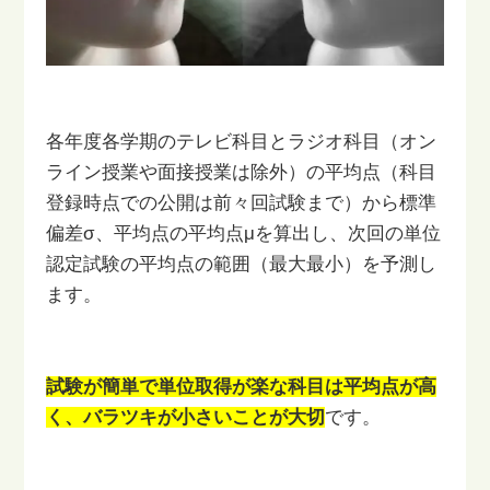
各年度各学期のテレビ科目とラジオ科目（オン
ライン授業や面接授業は除外）の平均点（科目
登録時点での公開は前々回試験まで）から標準
偏差σ、平均点の平均点μを算出し、次回の単位
認定試験の平均点の範囲（最大最小）を予測し
ます。
試験が簡単で単位取得が楽な科目は平均点が高
く、バラツキが小さいことが大切
です。