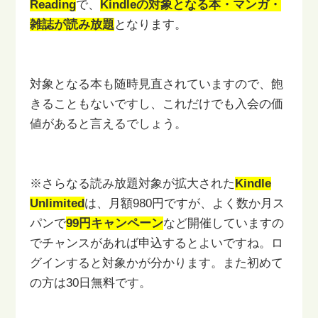
Reading
で、
Kindleの対象となる本・マンガ・
雑誌が読み放題
となります。
対象となる本も随時見直されていますので、飽
きることもないですし、
これだけでも入会の価
値があると言えるでしょう。
※さらなる読み放題対象が拡大された
Kindle
Unlimited
は、
月額980円ですが、よく数か月ス
パンで
99円キャンペーン
など
開催していますの
でチャンスがあれば申込するとよいですね。
ロ
グインすると対象かが分かります。
また初めて
の方は30日無料です。