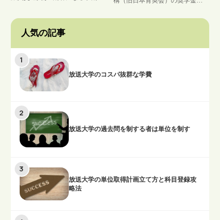
構（旧日本育英会）の奨学金を
適用されます。条件は、面接授
もらったり、在学猶予願を提出
業や卒業研究や学校行事等で全
することで、奨学金の返済猶予
国各地の学習センター・キャン
人気の記事
してもらうことが可能です。ま
パスに行く時です。
た、条件が合えば一括返済で報
奨金をもらうことも可能です。
学割とは毛色が違いますが、お
放送大学のコスパ抜群な学費
金のやりくりに困る方は活用し
ていきましょう。
放送大学の過去問を制する者は単位を制す
放送大学の単位取得計画立て方と科目登録攻
略法