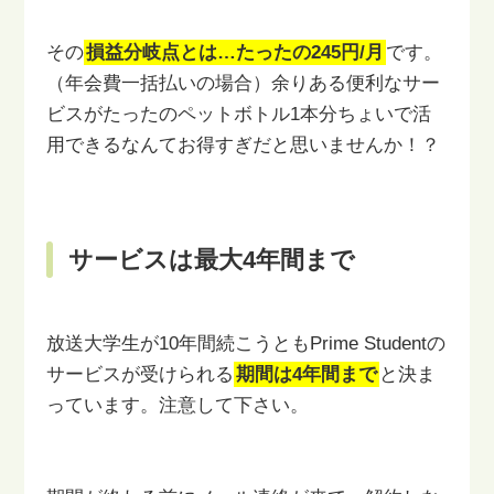
その
損益分岐点とは…たったの245円/月
です。
（年会費一括払いの場合）
余りある便利なサー
ビスがたったのペットボトル1本分ちょいで活
用できる
なんてお得すぎだと思いませんか！？
サービスは最大4年間まで
放送大学生が10年間続こうともPrime Studentの
サービスが受けられる
期間は4年間まで
と決ま
っています。注意して下さい。