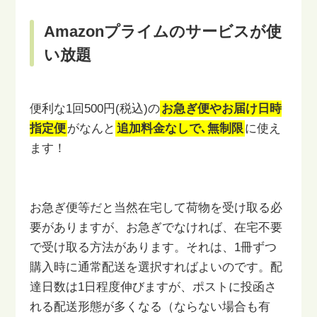
Amazonプライムのサービスが使
い放題
便利な1回500円(税込)の
お急ぎ便やお届け日時
指定便
がなんと
追加料金なしで､無制限
に使え
ます！
お急ぎ便等だと当然在宅して荷物を受け取る必
要がありますが、
お急ぎでなければ、在宅不要
で受け取る方法があります。
それは、1冊ずつ
購入時に通常配送を選択すればよいのです。
配
達日数は1日程度伸びますが、ポストに投函さ
れる配送形態が
多くなる（ならない場合も有