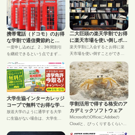
二大巨頭の楽天学割でお得
携帯電話（ドコモ）のお得
に楽天市場を使い倒しポイ
な学割で通信費節約と
ント三昧
楽天学割に入会するとお得に楽
iPhone7へ乗り換え
一度申し込めば、2，3年間割引
天市場を使い倒すことができま
を継続できるという点でまずは
す。大学のテキスト等、買い物
携帯電話代に学割を活用したい
の出費が苦しい学生にとって
ところです。キャリア・年度に
は、Amazon Prime Studentと並
よって学割の内容が異なります
ぶ学割二大巨頭です。楽天ブッ
ので毎年確認しましょう。学割
クスで購入する本・雑誌・マン
が終わっても携帯代を安くする
ガ・DVD・ゲーム等に10%もの
方法はいろいろありますのでフ
大学生協インターカレッジ
ポイントがもらえたり、楽天ト
ル活用していきましょう。
学割活用で得する格安のア
コープで無料でお得な学割
ラベル4,000円クーポン等も充実
カデミックソフトウェア
生活
放送大学のように通学する大学
しています。
MicrosoftのOfficeにAdobeの
に生協がない場合は、大学生協
Cloudと、びっくりするくらい違
インターカレッジコープに実質
う通常版とアカデミックパック
無料で加入して学割の恩恵を受