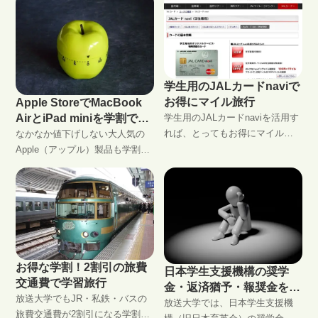
の価格。なかなか手が届かない
けることができます。書籍・パ
通常価格でも、学生兼社会人な
ソコン機器・ソフトなど購入す
ら学割活用でお得で格安なアカ
る方におすすめです。
デミック価格に手が届くので
す。
学生用のJALカードnaviで
お得にマイル旅行
Apple StoreでMacBook
AirとiPad miniを学割でゲ
学生用のJALカードnaviを活用す
ット
れば、とってもお得にマイルを
なかなか値下げしない大人気の
貯めて旅行することができま
Apple（アップル）製品も学割が
す。放送大学生でも加入条件さ
使えてしまいます。Apple Store
えクリアすれば入会することが
for Educationのサイトで、Macを
できますので旅行好きな方は是
最大20,000円、iPadを最大3,000
非とも。さらにハピタス等のポ
円もお得にゲットできます。
イントサイト経由で入会すると
もっとお得になります！
お得な学割！2割引の旅費
日本学生支援機構の奨学
交通費で学習旅行
金・返済猶予・報奨金を活
放送大学でもJR・私鉄・バスの
用
放送大学では、日本学生支援機
旅費交通費が2割引になる学割が