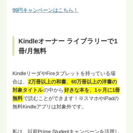
99円キャンペーンはこちら！
Kindleオーナー ライブラリーで1
冊/月無料
KindleリーダやFireタブレットを持っている場
合は、
2万冊以上の和書、60万冊以上の洋書の
対象タイトル
の中から
好きな本を、1ヶ月に1冊
無料
で読むことができます！
※スマホやiPadの
無料Kindleアプリは対象外です。
私は、以前Prime Studentキャンペーンを活用し